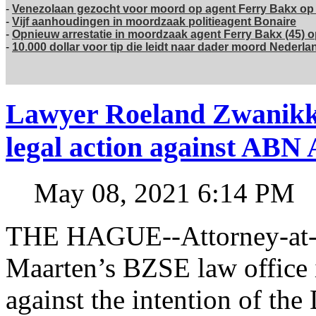
-
Venezolaan gezocht voor moord op agent Ferry Bakx op
-
Vijf aanhoudingen in moordzaak politieagent Bonaire
-
Opnieuw arrestatie in moordzaak agent Ferry Bakx (45) 
-
10.000 dollar voor tip die leidt naar dader moord Nederl
Lawyer Roeland Zwanikk
legal action against A
May 08, 2021 6:14 PM
THE HAGUE--Attorney-at-l
Maarten’s BZSE law office i
against the intention of 