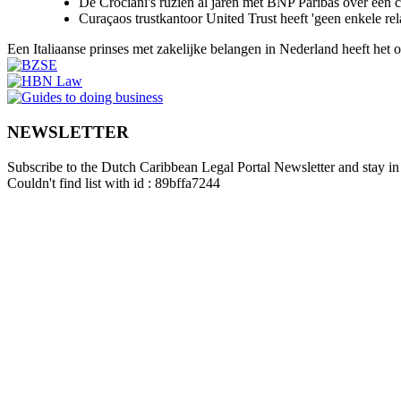
De Crociani's ruziën al jaren met BNP Paribas over een
Curaçaos trustkantoor United Trust heeft 'geen enkele re
Een Italiaanse prinses met zakelijke belangen in Nederland heeft het
NEWSLETTER
Subscribe to the Dutch Caribbean Legal Portal Newsletter and stay in 
Couldn't find list with id : 89bffa7244