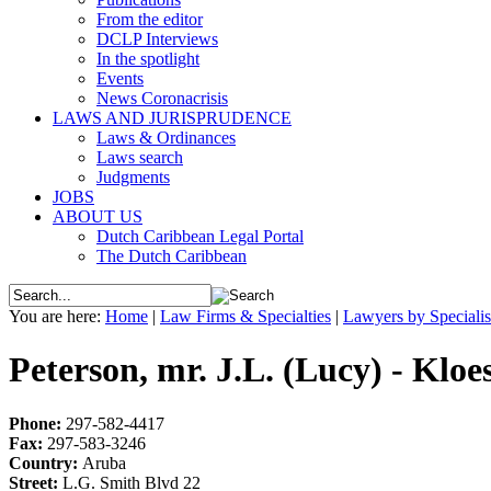
From the editor
DCLP Interviews
In the spotlight
Events
News Coronacrisis
LAWS AND JURISPRUDENCE
Laws & Ordinances
Laws search
Judgments
JOBS
ABOUT US
Dutch Caribbean Legal Portal
The Dutch Caribbean
You are here:
Home
|
Law Firms & Specialties
|
Lawyers by Speciali
Peterson, mr. J.L. (Lucy) - Klo
Phone:
297-582-4417
Fax:
297-583-3246
Country:
Aruba
Street:
L.G. Smith Blvd 22