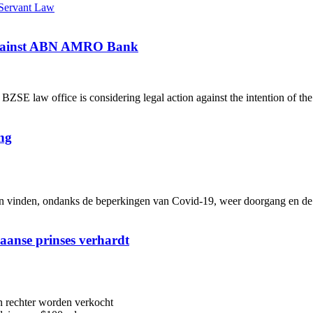
 Servant Law
 against ABN AMRO Bank
 law office is considering legal action against the intention of th
ng
inden, ondanks de beperkingen van Covid-19, weer doorgang en de me
iaanse prinses verhardt
n rechter worden verkocht