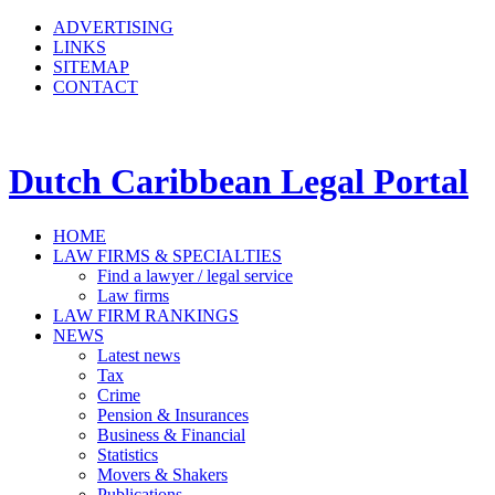
ADVERTISING
LINKS
SITEMAP
CONTACT
Dutch Caribbean Legal Portal
HOME
LAW FIRMS & SPECIALTIES
Find a lawyer / legal service
Law firms
LAW FIRM RANKINGS
NEWS
Latest news
Tax
Crime
Pension & Insurances
Business & Financial
Statistics
Movers & Shakers
Publications