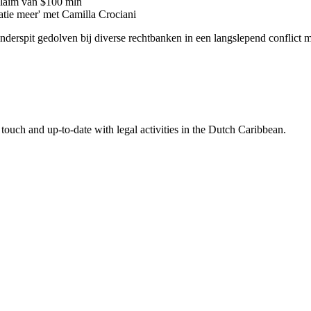
 claim van $100 mln
latie meer' met Camilla Crociani
 onderspit gedolven bij diverse rechtbanken in een langslepend conflic
touch and up-to-date with legal activities in the Dutch Caribbean.