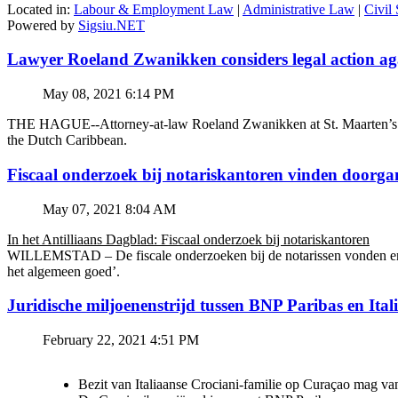
Located in:
Labour & Employment Law
|
Administrative Law
|
Civil
Powered by
Sigsiu.NET
Lawyer Roeland Zwanikken considers legal action
May 08, 2021 6:14 PM
THE HAGUE--Attorney-at-law Roeland Zwanikken at St. Maarten’s BZSE
the Dutch Caribbean.
Fiscaal onderzoek bij notariskantoren vinden doorga
May 07, 2021 8:04 AM
In het Antilliaans Dagblad: Fiscaal onderzoek bij notariskantoren
WILLEMSTAD – De fiscale onderzoeken bij de notarissen vonden en v
het algemeen goed’.
Juridische miljoenenstrijd tussen BNP Paribas en Ital
February 22, 2021 4:51 PM
Bezit van Italiaanse Crociani-familie op Curaçao mag va