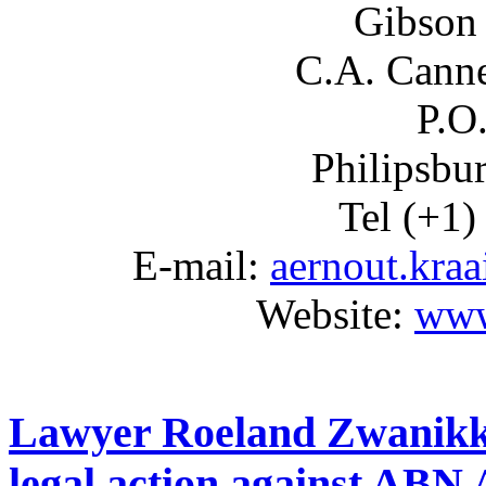
Gibson 
C.A. Canne
P.O
Philipsbu
Tel (+1)
E-mail:
aernout.kra
Website:
www
Lawyer Roeland Zwanikk
legal action against A