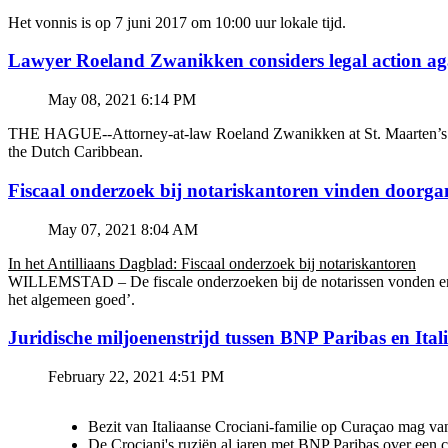
Het vonnis is op 7 juni 2017 om 10:00 uur lokale tijd.
Lawyer Roeland Zwanikken considers legal action
May 08, 2021 6:14 PM
THE HAGUE--Attorney-at-law Roeland Zwanikken at St. Maarten’s BZSE
the Dutch Caribbean.
Fiscaal onderzoek bij notariskantoren vinden doorga
May 07, 2021 8:04 AM
In het Antilliaans Dagblad: Fiscaal onderzoek bij notariskantoren
WILLEMSTAD – De fiscale onderzoeken bij de notarissen vonden en v
het algemeen goed’.
Juridische miljoenenstrijd tussen BNP Paribas en Ital
February 22, 2021 4:51 PM
Bezit van Italiaanse Crociani-familie op Curaçao mag va
De Crociani's ruziën al jaren met BNP Paribas over een