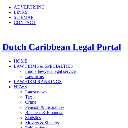
ADVERTISING
LINKS
SITEMAP
CONTACT
Dutch Caribbean Legal Portal
HOME
LAW FIRMS & SPECIALTIES
Find a lawyer / legal service
Law firms
LAW FIRM RANKINGS
NEWS
Latest news
Tax
Crime
Pension & Insurances
Business & Financial
Statistics
Movers & Shakers
Publications