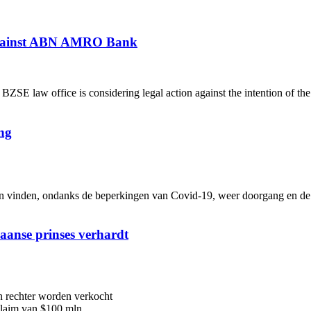
 against ABN AMRO Bank
 law office is considering legal action against the intention of th
ng
inden, ondanks de beperkingen van Covid-19, weer doorgang en de me
iaanse prinses verhardt
n rechter worden verkocht
 claim van $100 mln