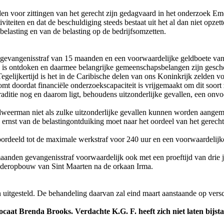
en voor zittingen van het gerecht zijn gedagvaard in het onderzoek E
eiten en dat de beschuldiging steeds bestaat uit het al dan niet opzette
belasting en van de belasting op de bedrijfsomzetten.
 gevangenisstraf van 15 maanden en een voorwaardelijke geldboete van 
ng is ontdoken en daarmee belangrijke gemeenschapsbelangen zijn gescho
elijkertijd is het in de Caribische delen van ons Koninkrijk zelden v
omt doordat financiële onderzoekscapaciteit is vrijgemaakt om dit soort
aditie nog en daarom ligt, behoudens uitzonderlijke gevallen, een onv
dweerman niet als zulke uitzonderlijke gevallen kunnen worden aangemer
e ernst van de belastingontduiking moet naar het oordeel van het gerec
ordeeld tot de maximale werkstraf voor 240 uur en een voorwaardelijke
maanden gevangenisstraf voorwaardelijk ook met een proeftijd van drie 
wederopbouw van Sint Maarten na de orkaan Irma.
 uitgesteld. De behandeling daarvan zal eind maart aanstaande op versc
aat Brenda Brooks. Verdachte K.G. F. heeft zich niet laten bijst