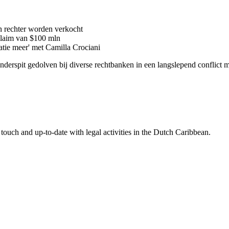
n rechter worden verkocht
 claim van $100 mln
latie meer' met Camilla Crociani
 onderspit gedolven bij diverse rechtbanken in een langslepend conflic
touch and up-to-date with legal activities in the Dutch Caribbean.