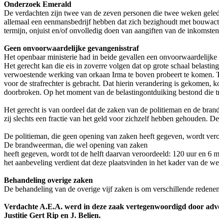
Onderzoek Emerald
De verdachten zijn twee van de zeven personen die twee weken geled
allemaal een eenmansbedrijf hebben dat zich bezighoudt met bouwactivit
termijn, onjuist en/of onvolledig doen van aangiften van de inkomsten
Geen onvoorwaardelijke gevangenisstraf
Het openbaar ministerie had in beide gevallen een onvoorwaardelijke
Het gerecht kan die eis in zoverre volgen dat op grote schaal belasti
verwoestende werking van orkaan Irma te boven probeert te komen. Teg
voor de strafrechter is gebracht. Dat hierin verandering is gekomen, k
doorbroken. Op het moment van de belastingontduiking bestond die tr
Het gerecht is van oordeel dat de zaken van de politieman en de bran
zij slechts een fractie van het geld voor zichzelf hebben gehouden. D
De politieman, die geen opening van zaken heeft gegeven, wordt vero
De brandweerman, die wel opening van zaken
heeft gegeven, wordt tot de helft daarvan veroordeeld: 120 uur en 6 
het aanbeveling verdient dat deze plaatsvinden in het kader van de 
Behandeling overige zaken
De behandeling van de overige vijf zaken is om verschillende redenen
Verdachte A.E.A. werd in deze zaak vertegenwoordigd door advoc
Justitie Gert Rip en J. Belien.