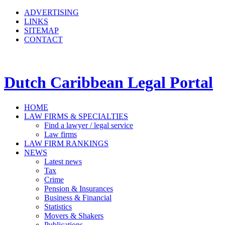
ADVERTISING
LINKS
SITEMAP
CONTACT
Dutch Caribbean Legal Portal
HOME
LAW FIRMS & SPECIALTIES
Find a lawyer / legal service
Law firms
LAW FIRM RANKINGS
NEWS
Latest news
Tax
Crime
Pension & Insurances
Business & Financial
Statistics
Movers & Shakers
Publications