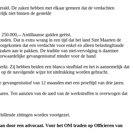
merald. De zaken hebben met elkaar gemeen dat de verdachten
lijk niet binnen de gestelde
250.000,-- Antilliaanse gulden geëist.
nden. Dat is extra wrang in een tijd dat het land Sint Maarten de
oorgekomen dat een verdachte voor enkel en alleen belastingfraude
 zaken aan te pakken. De traditie van niet-vervolging is daarmee
oorwaardelijke gevangenisstraf minder voor de hand.
kt. Zij hebben beiden een blanco strafblad en het is aannemelijk dat
ht op de navolgende wijze tot uitdrukking worden gebracht.
 gevangenisstraf van 12 maanden met een proeftijd van drie jaren.
jaren. Ten aanzien van de aard van de werkstraffen is overwogen dat
hillende zittingen worden voortgezet.
aan door een advocaat.
Voor het OM traden op Officieren van