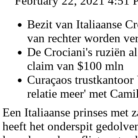
February 22, 2021 4:51
Bezit van Italiaanse C
van rechter worden ve
De Crociani's ruziën a
claim van $100 mln
Curaçaos trustkantoor 
relatie meer' met Cami
Een Italiaanse prinses met 
heeft het onderspit gedolve