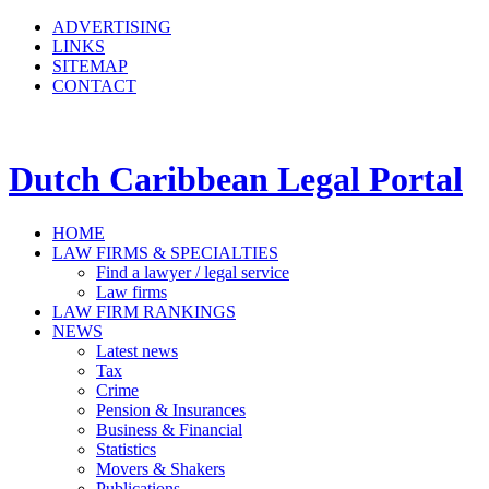
ADVERTISING
LINKS
SITEMAP
CONTACT
Dutch Caribbean Legal Portal
HOME
LAW FIRMS & SPECIALTIES
Find a lawyer / legal service
Law firms
LAW FIRM RANKINGS
NEWS
Latest news
Tax
Crime
Pension & Insurances
Business & Financial
Statistics
Movers & Shakers
Publications