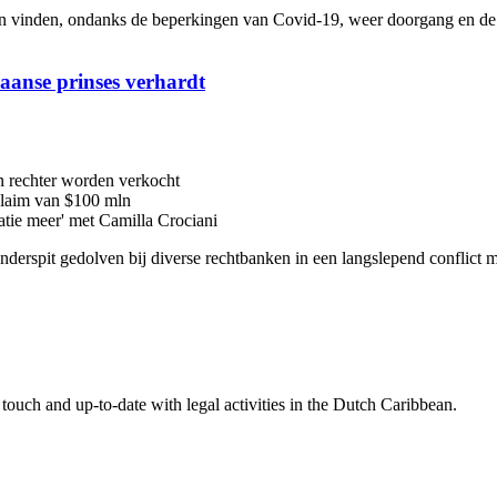
inden, ondanks de beperkingen van Covid-19, weer doorgang en de me
iaanse prinses verhardt
n rechter worden verkocht
 claim van $100 mln
latie meer' met Camilla Crociani
 onderspit gedolven bij diverse rechtbanken in een langslepend conflic
touch and up-to-date with legal activities in the Dutch Caribbean.