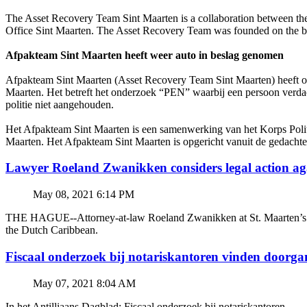
The Asset Recovery Team Sint Maarten is a collaboration between th
Office Sint Maarten. The Asset Recovery Team was founded on the bas
Afpakteam Sint Maarten heeft weer auto in beslag genomen
Afpakteam Sint Maarten (Asset Recovery Team Sint Maarten) heeft o
Maarten. Het betreft het onderzoek “PEN” waarbij een persoon verdac
politie niet aangehouden.
Het Afpakteam Sint Maarten is een samenwerking van het Korps Poli
Maarten. Het Afpakteam Sint Maarten is opgericht vanuit de gedacht
Lawyer Roeland Zwanikken considers legal action
May 08, 2021 6:14 PM
THE HAGUE--Attorney-at-law Roeland Zwanikken at St. Maarten’s BZSE
the Dutch Caribbean.
Fiscaal onderzoek bij notariskantoren vinden doorga
May 07, 2021 8:04 AM
In het Antilliaans Dagblad: Fiscaal onderzoek bij notariskantoren