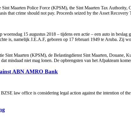
e Sint Maarten Police Force (KPSM), the Sint Maarten Tax Authority, C
is that crime should not pay. Proceeds seized by the Asset Recovery 
p woensdag 15 augustus 2018 – tijdens een actie – een auto in beslag
hte is, namelijk J.E.A.F, geboren op 17 februari 1949 te Aruba. Zij w
tie Sint Maarten (KPSM), de Belastingdienst Sint Maarten, Douane, Ku
e dat misdaad niet mag lonen. De opbrengsten van het Afpakteam komen
 against ABN AMRO Bank
 law office is considering legal action against the intention of th
ng