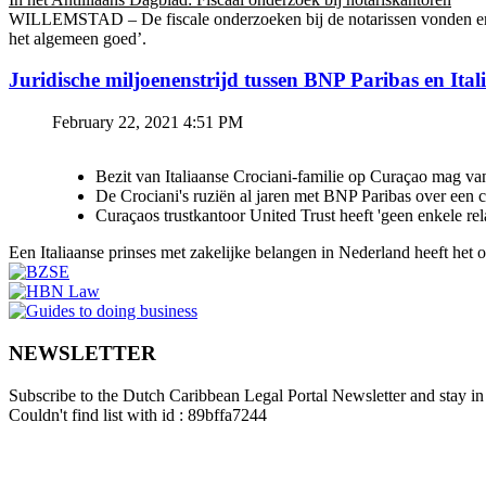
WILLEMSTAD – De fiscale onderzoeken bij de notarissen vonden en v
het algemeen goed’.
Juridische miljoenenstrijd tussen BNP Paribas en Ital
February 22, 2021 4:51 PM
Bezit van Italiaanse Crociani-familie op Curaçao mag va
De Crociani's ruziën al jaren met BNP Paribas over een
Curaçaos trustkantoor United Trust heeft 'geen enkele re
Een Italiaanse prinses met zakelijke belangen in Nederland heeft het
NEWSLETTER
Subscribe to the Dutch Caribbean Legal Portal Newsletter and stay in 
Couldn't find list with id : 89bffa7244