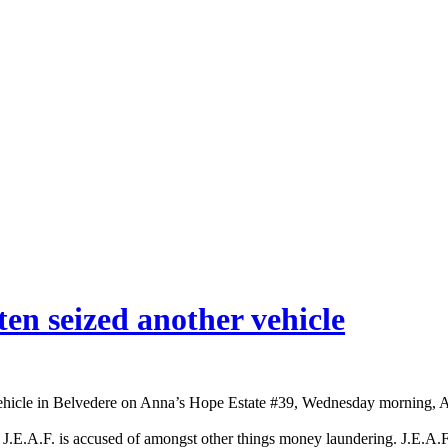
en seized another vehicle
cle in Belvedere on Anna’s Hope Estate #39, Wednesday morning, Au
. J.E.A.F. is accused of amongst other things money laundering. J.E.A.F