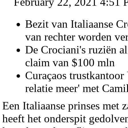
February 22, 2021 4:51
Bezit van Italiaanse C
van rechter worden ve
De Crociani's ruziën a
claim van $100 mln
Curaçaos trustkantoor 
relatie meer' met Cami
Een Italiaanse prinses met 
heeft het onderspit gedolve