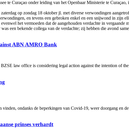
see te Curaçao onder leiding van het Openbaar Ministerie te Curaçao, i
van zaterdag op zondag 18 oktober jl. met diverse verwondingen aangetr
erwondingen, en tevens een gebroken enkel en een snijwond in zijn ell
evenwel het vermoeden dat de aangehouden verdachte in vergaande mate
fer was een bekende collega van de verdachte; zij hebben die avond sa
 against ABN AMRO Bank
 law office is considering legal action against the intention of th
ng
inden, ondanks de beperkingen van Covid-19, weer doorgang en de me
iaanse prinses verhardt