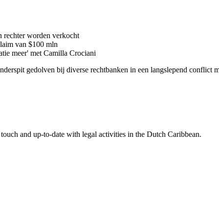
n rechter worden verkocht
 claim van $100 mln
latie meer' met Camilla Crociani
 onderspit gedolven bij diverse rechtbanken in een langslepend conflic
touch and up-to-date with legal activities in the Dutch Caribbean.