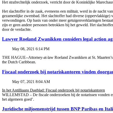
Het strafrechtelijk onderzoek, verricht door de Koninklijke Marechaus
Het slachtoffer in de zaak, eveneens een militair, werd in de nacht 
gezamenlijke zwembad. Het slachtoffer had diverse (oppervlakkige) v
verwondingen. Op basis van onder meer getuigenverklaringen bestaat 
zijn er geen andere personen betrokken bij het geweld. Het slachtof
door de verdachte.
Lawyer Roeland Zwanikken considers legal action
May 08, 2021 6:14 PM
THE HAGUE--Attorney-at-law Roeland Zwanikken at St. Maarten’s BZSE
the Dutch Caribbean.
Fiscaal onderzoek bij notariskantoren vinden doorga
May 07, 2021 8:04 AM
In het Antilliaans Dagblad: Fiscaal onderzoek bij notariskantoren
WILLEMSTAD – De fiscale onderzoeken bij de notarissen vonden en v
het algemeen goed’.
Juridische miljoenenstrijd tussen BNP Paribas en Ital