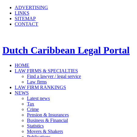
ADVERTISING
LINKS
SITEMAP
CONTACT
Dutch Caribbean Legal Portal
HOME
LAW FIRMS & SPECIALTIES
Find a lawyer / legal service
Law firms
LAW FIRM RANKINGS
NEWS
Latest news
Tax
Crime
Pension & Insurances
Business & Financial
Statistics
Movers & Shakers
Publications