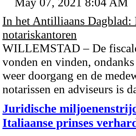
May 07, 2021 8:04 AM
In het Antilliaans Dagblad:
notariskantoren
WILLEMSTAD – De fiscale o
vonden en vinden, ondanks
weer doorgang en de medew
notarissen en adviseurs is d
Juridische miljoenenstri
Italiaanse prinses verhar