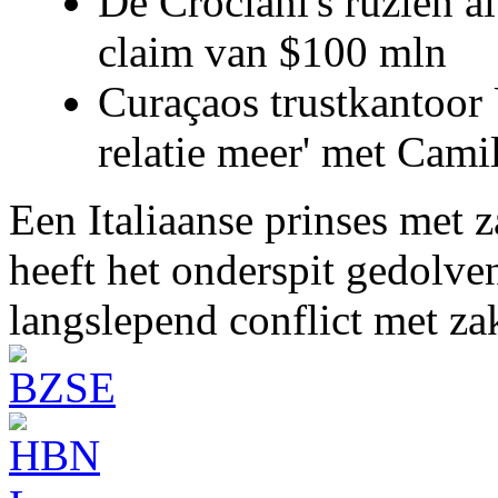
De Crociani's ruziën a
claim van $100 mln
Curaçaos trustkantoor 
relatie meer' met Cami
Een Italiaanse prinses met 
heeft het onderspit gedolve
langslepend conflict met z