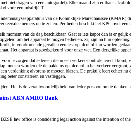
et niet dragen van een autogordel). Elke maand zijn er thans alcoholc
lad voor een misdrijf. T
en ademanalyseapparatuur van de Koninklijke Marechaussee (KMAR) di
r verkeersdeelnemers op te zetten. Per heden beschikt het KPC over een
 elk moment van de dag beschikbaar. Gaat er iets kapot dan is er gelijk e
opgeleid om het apparaat te mogen bedienen. Zij zijn na hun opleidin
bruik, in voorkomende gevallen een test op alcohol kan worden gedaan
raat. Het apparaat is goedgekeurd voor onze wet. Een dergelijke appar
voor te zorgen dat iedereen die in een verkeerscontrole terecht komt, v
stap moeten worden die de pakkans op alcohol in het verkeer vergroot
g een verdenking alvorens te moeten blazen. De praktijk leert echter nu
ing beter constateren en vastleggen.
ijden. Het is de verantwoordelijkheid van ieder persoon om te denken a
 against ABN AMRO Bank
 law office is considering legal action against the intention of th