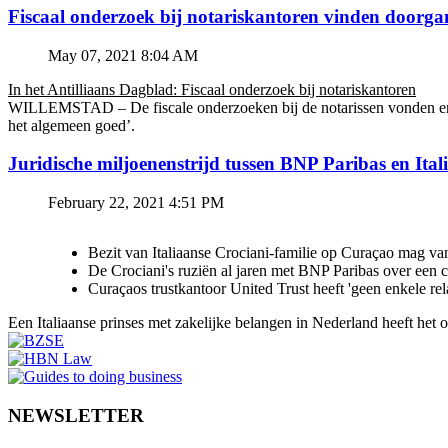
Fiscaal onderzoek bij notariskantoren vinden doorga
May 07, 2021 8:04 AM
In het Antilliaans Dagblad: Fiscaal onderzoek bij notariskantoren
WILLEMSTAD – De fiscale onderzoeken bij de notarissen vonden en v
het algemeen goed’.
Juridische miljoenenstrijd tussen BNP Paribas en Ital
February 22, 2021 4:51 PM
Bezit van Italiaanse Crociani-familie op Curaçao mag va
De Crociani's ruziën al jaren met BNP Paribas over een
Curaçaos trustkantoor United Trust heeft 'geen enkele re
Een Italiaanse prinses met zakelijke belangen in Nederland heeft het
NEWSLETTER