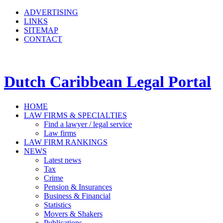
ADVERTISING
LINKS
SITEMAP
CONTACT
Dutch Caribbean Legal Portal
HOME
LAW FIRMS & SPECIALTIES
Find a lawyer / legal service
Law firms
LAW FIRM RANKINGS
NEWS
Latest news
Tax
Crime
Pension & Insurances
Business & Financial
Statistics
Movers & Shakers
Publications