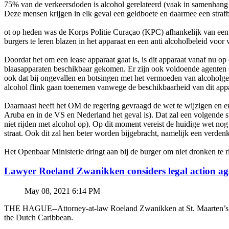
75% van de verkeersdoden is alcohol gerelateerd (vaak in samenhang m
Deze mensen krijgen in elk geval een geldboete en daarmee een strafb
ot op heden was de Korps Politie Curaçao (KPC) afhankelijk van e
burgers te leren blazen in het apparaat en een anti alcoholbeleid voo
Doordat het om een lease apparaat gaat is, is dit apparaat vanaf nu op
blaasapparaten beschikbaar gekomen. Er zijn ook voldoende agenten 
ook dat bij ongevallen en botsingen met het vermoeden van alcoholge
alcohol flink gaan toenemen vanwege de beschikbaarheid van dit appa
Daarnaast heeft het OM de regering gevraagd de wet te wijzigen en er 
Aruba en in de VS en Nederland het geval is). Dat zal een volgende 
niet rijden met alcohol op). Op dit moment vereist de huidige wet no
straat. Ook dit zal hen beter worden bijgebracht, namelijk een verdenk
Het Openbaar Ministerie dringt aan bij de burger om niet dronken te r
Lawyer Roeland Zwanikken considers legal action
May 08, 2021 6:14 PM
THE HAGUE--Attorney-at-law Roeland Zwanikken at St. Maarten’s BZSE
the Dutch Caribbean.