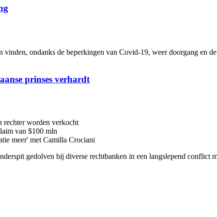
ng
inden, ondanks de beperkingen van Covid-19, weer doorgang en de me
iaanse prinses verhardt
n rechter worden verkocht
 claim van $100 mln
latie meer' met Camilla Crociani
 onderspit gedolven bij diverse rechtbanken in een langslepend conflic