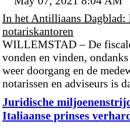
May 07, 2021 8:04 AM
In het Antilliaans Dagblad:
notariskantoren
WILLEMSTAD – De fiscale o
vonden en vinden, ondanks
weer doorgang en de medew
notarissen en adviseurs is d
Juridische miljoenenstri
Italiaanse prinses verhar