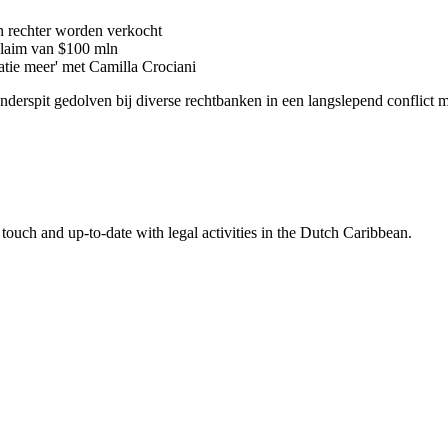
n rechter worden verkocht
 claim van $100 mln
latie meer' met Camilla Crociani
 onderspit gedolven bij diverse rechtbanken in een langslepend conflic
touch and up-to-date with legal activities in the Dutch Caribbean.