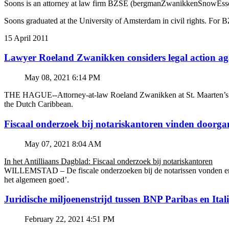
Soons is an attorney at law firm BZSE (bergmanZwanikkenSnowEssed A
Soons graduated at the University of Amsterdam in civil rights. For BZ
15 April 2011
Lawyer Roeland Zwanikken considers legal action
May 08, 2021 6:14 PM
THE HAGUE--Attorney-at-law Roeland Zwanikken at St. Maarten’s BZSE
the Dutch Caribbean.
Fiscaal onderzoek bij notariskantoren vinden doorga
May 07, 2021 8:04 AM
In het Antilliaans Dagblad: Fiscaal onderzoek bij notariskantoren
WILLEMSTAD – De fiscale onderzoeken bij de notarissen vonden en v
het algemeen goed’.
Juridische miljoenenstrijd tussen BNP Paribas en Ital
February 22, 2021 4:51 PM