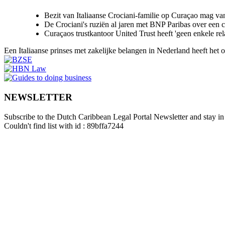
Bezit van Italiaanse Crociani-familie op Curaçao mag va
De Crociani's ruziën al jaren met BNP Paribas over een
Curaçaos trustkantoor United Trust heeft 'geen enkele re
Een Italiaanse prinses met zakelijke belangen in Nederland heeft het
NEWSLETTER
Subscribe to the Dutch Caribbean Legal Portal Newsletter and stay in 
Couldn't find list with id : 89bffa7244