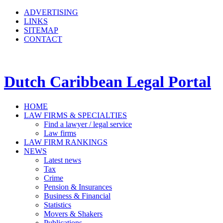
ADVERTISING
LINKS
SITEMAP
CONTACT
Dutch Caribbean Legal Portal
HOME
LAW FIRMS & SPECIALTIES
Find a lawyer / legal service
Law firms
LAW FIRM RANKINGS
NEWS
Latest news
Tax
Crime
Pension & Insurances
Business & Financial
Statistics
Movers & Shakers
Publications