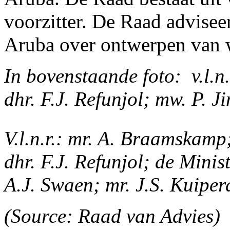
voorzitter. De Raad advisee
Aruba over ontwerpen van w
In bovenstaande foto: v.l.n
dhr. F.J. Refunjol; mw. P. J
V.l.n.r.: mr. A. Braamskam
dhr. F.J. Refunjol; de Mini
A.J. Swaen; mr. J.S. Kuiper
(Source: Raad van Advies)