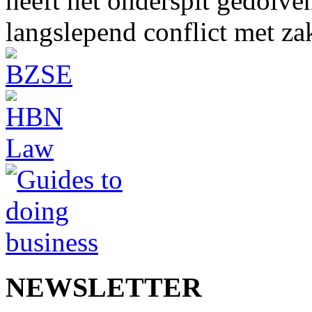
heeft het onderspit gedolve
langslepend conflict met z
NEWSLETTER