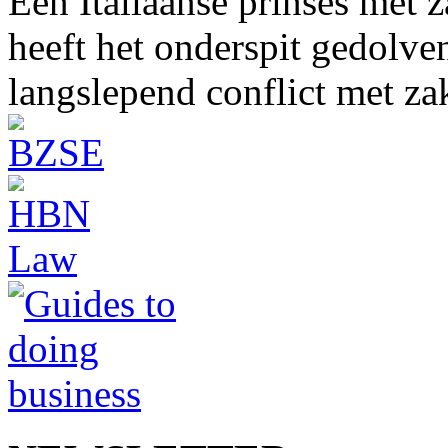
Een Italiaanse prinses met 
heeft het onderspit gedolve
langslepend conflict met z