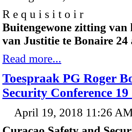
R e q u i s i t o i r
Buitengewone zitting van
van Justitie te Bonaire 24
Read more...
Toespraak PG Roger Bo
Security Conference 19 
April 19, 2018 11:26 A
Curaçao Safety and Secur