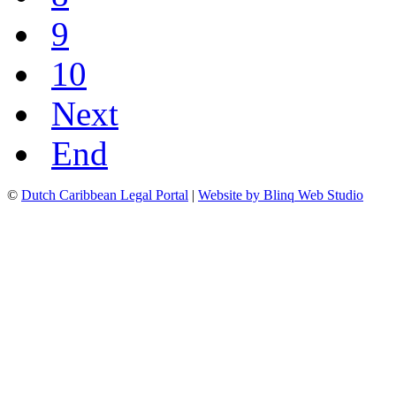
9
10
Next
End
©
Dutch Caribbean Legal Portal
|
Website by Blinq Web Studio