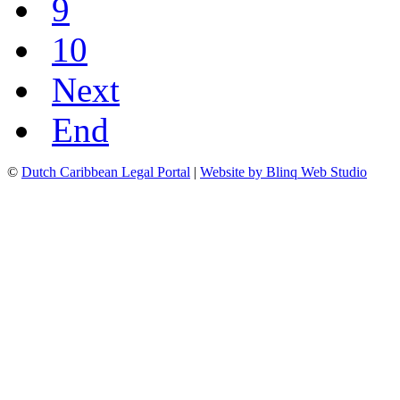
9
10
Next
End
©
Dutch Caribbean Legal Portal
|
Website by Blinq Web Studio