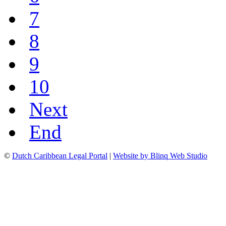
7
8
9
10
Next
End
©
Dutch Caribbean Legal Portal
|
Website by Blinq Web Studio