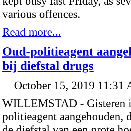
kept busy last Friday, as se
various offences.
Read more...
Oud-politieagent aang
bij diefstal drugs
October 15, 2019 11:31
WILLEMSTAD - Gisteren is
politieagent aangehouden, d
de diefstal van een grote ho